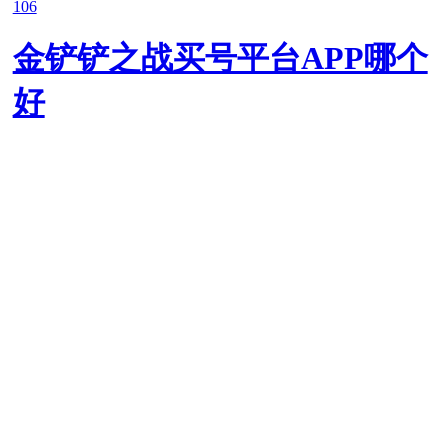
106
金铲铲之战买号平台APP哪个
好